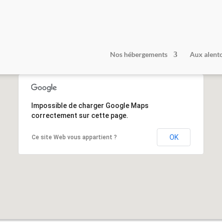
Gîte la Roche : Meublé de tourisme classé 3 étoiles ★ ★ ★
Nos hébergements
Aux alent
Impossible de charger Google Maps
correctement sur cette page.
OK
Ce site Web vous appartient ?