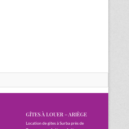
GÎTES À LOUER – ARIÈGE
Location de gites à Surba près de