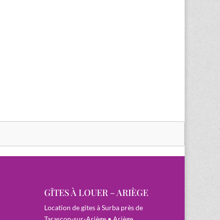
GÎTES À LOUER – ARIÈGE
Location de gites à Surba près de
Tarascon-sur-Ariège • Ariège