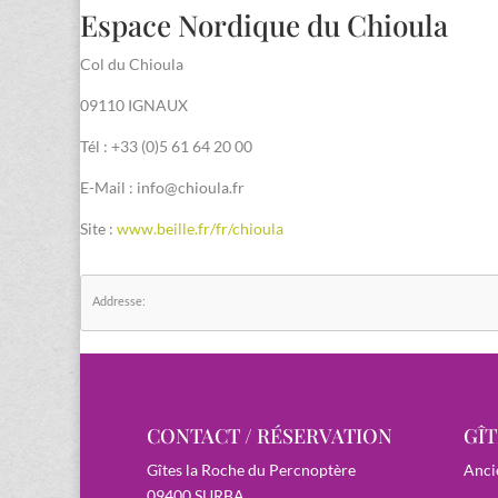
Espace Nordique du Chioula
Col du Chioula
09110 IGNAUX
Tél : +33 (0)5 61 64 20 00
E-Mail : info@chioula.fr
Site :
www.beille.fr/fr/chioula
Addresse:
CONTACT / RÉSERVATION
GÎT
Gîtes la Roche du Percnoptère
Anci
09400 SURBA