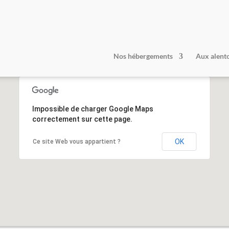
Gîte la Roche : Meublé de tourisme classé 3 étoiles ★ ★ ★
Nos hébergements
Aux alent
Impossible de charger Google Maps
correctement sur cette page.
OK
Ce site Web vous appartient ?