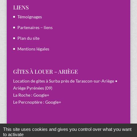
LIENS
Témoignages
Partenaires – liens
Plan du site
Mentions légales
GÎTES À LOUER – ARIÈGE
Location de gites à Surba près de Tarascon-sur-Ariège •
Ariège Pyrénées (09)
La Roche :
Google+
Le Percnoptère :
Google+
This site uses cookies and gives you control over what you want
to activate