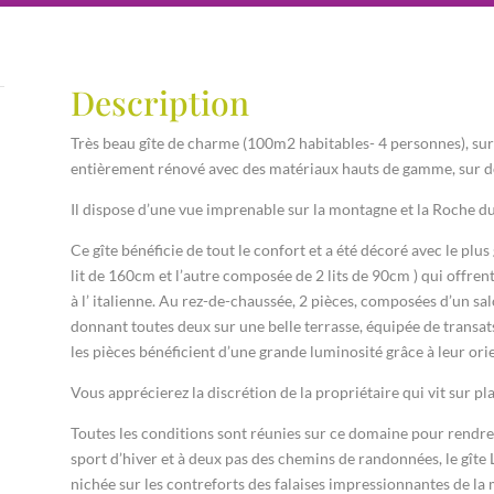
Description
Très beau gîte de charme (100m2 habitables- 4 personnes), sur
entièrement rénové avec des matériaux hauts de gamme, sur do
Il dispose d’une vue imprenable sur la montagne et la Roche d
Ce gîte bénéficie de tout le confort et a été décoré avec le plu
lit de 160cm et l’autre composée de 2 lits de 90cm ) qui offren
à l’ italienne. Au rez-de-chaussée, 2 pièces, composées d’un sal
donnant toutes deux sur une belle terrasse, équipée de transats
les pièces bénéficient d’une grande luminosité grâce à leur ori
Vous apprécierez la discrétion de la propriétaire qui vit sur pla
Toutes les conditions sont réunies sur ce domaine pour rendre 
sport d’hiver et à deux pas des chemins de randonnées, le gîte
nichée sur les contreforts des falaises impressionnantes de l