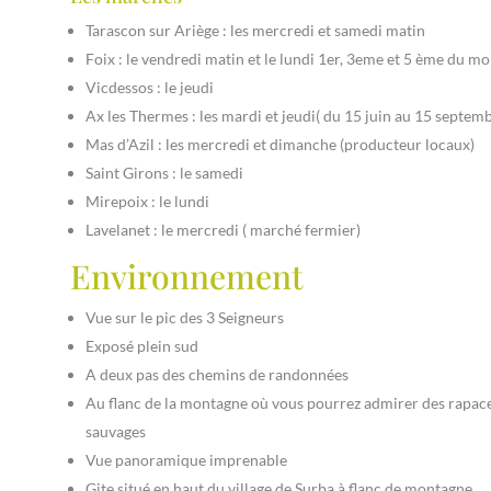
Tarascon sur Ariège : les mercredi et samedi matin
Foix : le vendredi matin et le lundi 1er, 3eme et 5 ème du mo
Vicdessos : le jeudi
Ax les Thermes : les mardi et jeudi( du 15 juin au 15 septem
Mas d’Azil : les mercredi et dimanche (producteur locaux)
Saint Girons : le samedi
Mirepoix : le lundi
Lavelanet : le mercredi ( marché fermier)
Environnement
Vue sur le pic des 3 Seigneurs
Exposé plein sud
A deux pas des chemins de randonnées
Au flanc de la montagne où vous pourrez admirer des rapace
sauvages
Vue panoramique imprenable
Gite situé en haut du village de Surba à flanc de montagne