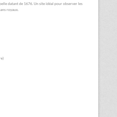
apelle datant de 1676. Un site idéal pour observer les
lans royaux.
re)