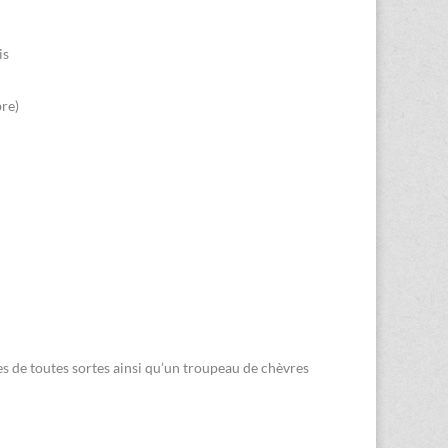
is
bre)
s de toutes sortes ainsi qu’un troupeau de chèvres