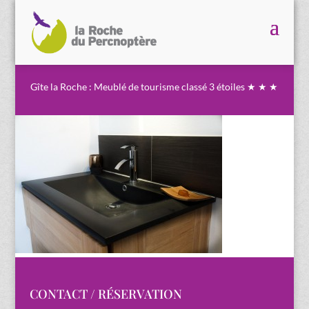
Gîte la Roche : Meublé de tourisme classé 3 étoiles ★ ★ ★
CONTACT / RÉSERVATION