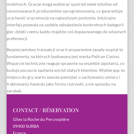
mobilnych. Gracze mogą wybierać spośród setek tytułów od
renomowanych producentów oprogramowania, co gwarantuje
uczciwość oraz emocje na najwyższym poziomie. Intuicyjny
interfejs pozwala na szybkie odnalezienie konkretnych kategorii
gier, dzięki czemu każdy znajdzie coś dopasowanego do własnych
preferencji.
Bezpieczeństwo transakcji oraz transparentne zasady wypłat to
fundamenty, na których budowana jest marka Pelican Casino.
Wsparcie techniczne reaguje sprawnie na wszelkie zapytania, co
buduje poczucie zaufania wśród stałych klientów. Wybierając to
miejsce do gry, warto zawsze pamiętać o zachowaniu umiaru i
traktowaniu hazardu jako formy rozrywki, a nie sposobu na
zarobek.
CONTACT / RÉSERVATION
Gîtes la Roche du Percnoptère
09400 SURBA
France