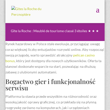
Gîte la Roche : Meublé de tourisme classé 3 étoiles ★ ★ ★
Rynek hazardowy w Polsce stale ewoluuje, przyciągając uwagę
coraz większej liczby entuzjastów rozrywki online. Aby rozpocząć
swoją przygodę, warto sprawdzić atrakcyjny
pelican casino
bonus
, który jest dostępny dla nowych użytkowników. Oferta ta
stanowi doskonałe wsparcie na start, pozwalając na dłuższą
zabawę z ulubionymi automatami.
Bogactwo gier i funkcjonalność
serwisu
Platforma ta stawia przede wszystkim na różnorodność oraz
wysoką jakość oprawy graficznej, co przekłada się na płynną
rozgrywkę zarówno na komputerach, jak i urządzeniach